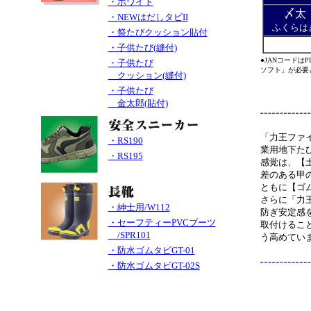
・ホワイト
〆太
・NEWはだしタビII
ふくらは
・祭たびクッション貼付
・子供たび(縫付)
●JANコード
はP
・子供たび
ソフト」が必要
クッション(縫付)
・子供たび
金太郎(貼付)
「力王ファ
・RS190
業用地下た
・RS195
感覚は、【
差のある甲
ともに【ゴ
さらに「力
・紳士用/W112
防ぎ安定感
・セーフティーPVCブーツ
取付けるこ
/SPR101
う高めてい
・防水ゴムタビGT-01
・防水ゴムタビGT-02S