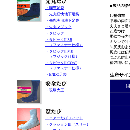
■ 製品の特長
・園芸足袋
・先丸軽快地下足袋
1. 補強布
・先丸実用地下足袋
甲布の両面
丈夫さと足
・先丸マジック
2. 底つけ
・タビック
柔軟で弾力
・タビックII ZB
ミシンで2
（ファスナー仕様）
3. 尻皮お
・タビックII MB
尻皮には伝
（マジック仕様）
つぶれ防止
補強縫いに
・タビックII COAT
（ファスナー仕様）
・ENDO足袋
生産サイ
・現場大王
・エアーたびフィット
・クッションIII（スリー）