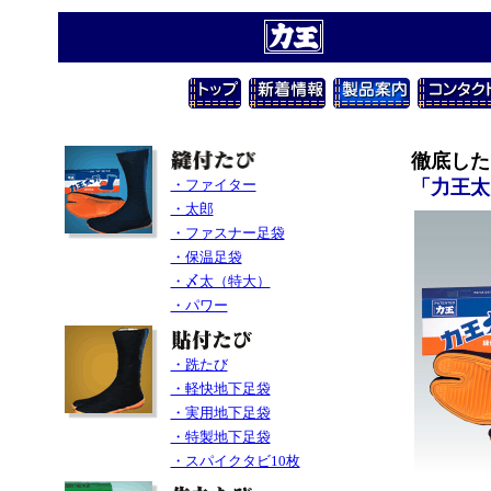
徹底した
・ファイター
「力王太
・太郎
・ファスナー足袋
・保温足袋
・〆太（特大）
・パワー
・跣たび
・軽快地下足袋
・実用地下足袋
・特製地下足袋
・スパイクタビ10枚